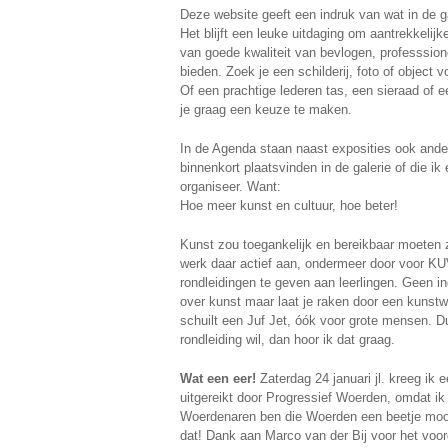
Deze website geeft een indruk van wat in de g
Het blijft een leuke uitdaging om aantrekkelij
van goede kwaliteit van bevlogen, professsion
bieden. Zoek je een schilderij, foto of object v
Of een prachtige lederen tas, een sieraad of e
je graag een keuze te maken.
In de Agenda staan naast exposities ook andere
binnenkort plaatsvinden in de galerie of die ik
organiseer. Want:
Hoe meer kunst en cultuur, hoe beter!
Kunst zou toegankelijk en bereikbaar moeten z
werk daar actief aan, ondermeer door voor 
rondleidingen te geven aan leerlingen. Geen i
over kunst maar laat je raken door een kunstwe
schuilt een Juf Jet, óók voor grote mensen. Du
rondleiding wil, dan hoor ik dat graag.
Wat een eer!
Zaterdag 24 januari jl. kreeg
uitgereikt door Progressief Woerden, omdat ik
Woerdenaren ben die Woerden een beetje mooi
dat! Dank aan Marco van der Bij voor het voo