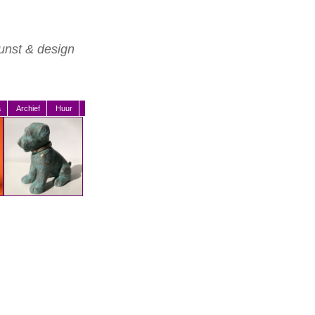
unst & design
a
Archief
Huur