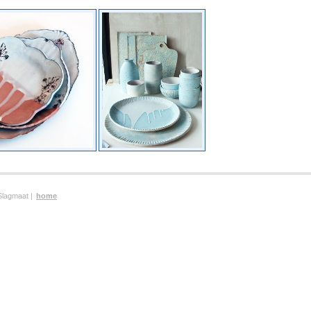
Slagmaat |
home