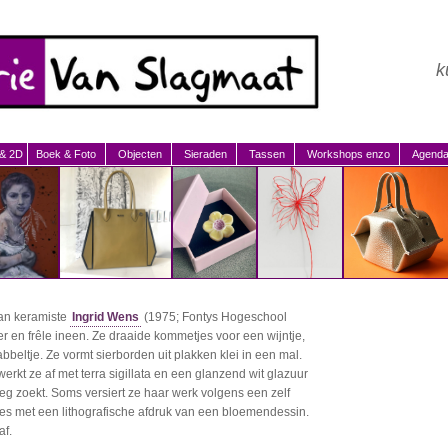
k
 & 2D
Boek & Foto
Objecten
Sieraden
Tassen
Workshops enzo
Agend
an keramiste
Ingrid Wens
(1975; Fontys Hogeschool
oer en frêle ineen. Ze draaide kommetjes voor een wijntje,
abbeltje. Ze vormt sierborden uit plakken klei in een mal.
erkt ze af met terra sigillata en een glanzend wit glazuur
weg zoekt. Soms versiert ze haar werk volgens een zelf
es met een lithografische afdruk van een bloemendessin.
af.