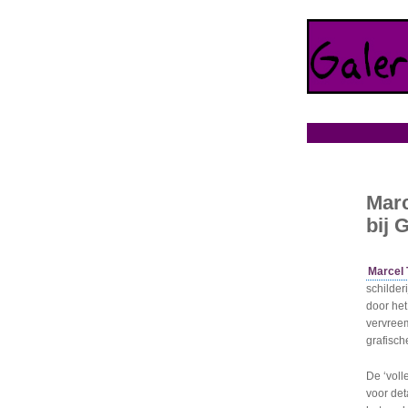
Marc
bij 
Marcel
schilder
door het
vervreem
grafisch
De ‘voll
voor det