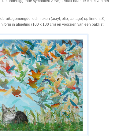
. De onderliggende symboliek verwijst vaak naar de cirkel van het
ebruikt gemengde technieken (acryl, olie, collage) op linnen. Zijn
uniform in afmeting (100 x 100 cm) en voorzien van een baklijst.