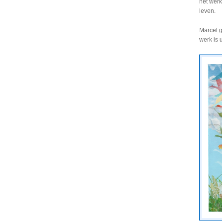
het werk
leven.
Marcel g
werk is 