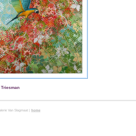
 Triesman
lerie Van Slagmaat |
home