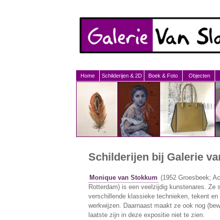
Home
Schilderijen & 2D
Boek & Foto
Objecten
Schilderijen
bij Galerie v
Monique van Stokkum
(1952 Groesbeek; Ac
Rotterdam) is een veelzijdig kunstenares. Ze s
verschillende klassieke technieken, tekent e
werkwijzen. Daarnaast maakt ze ook nog (bewa
laatste zijn in deze expositie niet te zien.