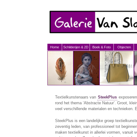
Home
Schilderijen & 2D
Boek & Foto
Objecten
Textielkunstenaars van
SteekPlus
exposeren 
rond het thema ‘Abstracte Natuur’. Groot, klein,
veel verschillende materialen en technieken. E
SteekPlus is een landelijke groep textielkuns
zeventig leden, van professioneel tot beginnen
maken textielkunst in allerlei vormen, vanuit v