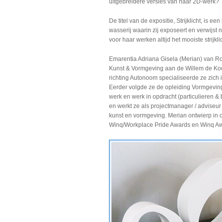
uitgebreidere versies van haar 2D-werk?
De titel van de expositie, Strijklicht, is 
wasserij waarin zij exposeert en verwijst n
voor haar werken altijd het mooiste strijkli
Emarentia Adriana Gisela (Merian) van R
Kunst & Vormgeving aan de Willem de Ko
richting Autonoom specialiseerde ze zich
Eerder volgde ze de opleiding Vormgevin
werk en werk in opdracht (particulieren &
en werkt ze als projectmanager / adviseu
kunst en vormgeving. Merian ontwierp in
Winq/Workplace Pride Awards en Winq A