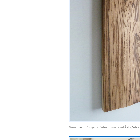
Merian van Rooijen - Zebrano wandreliÃ«f (Zebr