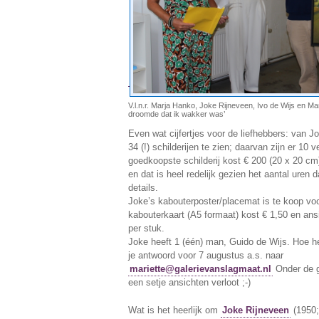
V.l.n.r. Marja Hanko, Joke Rijneveen, Ivo de Wijs en Ma
droomde dat ik wakker was’
Even wat cijfertjes voor de liefhebbers: van Jo
34 (!) schilderijen te zien; daarvan zijn er 10 
goedkoopste schilderij kost € 200 (20 x 20 cm
en dat is heel redelijk gezien het aantal uren d
details.
Joke’s kabouterposter/placemat is te koop voo
kabouterkaart (A5 formaat) kost € 1,50 en ansi
per stuk.
Joke heeft 1 (één) man, Guido de Wijs. Hoe h
je antwoord voor 7 augustus a.s. naar
mariette@galerievanslagmaat.nl
Onder de g
een setje ansichten verloot ;-)
Wat is het heerlijk om
Joke Rijneveen
(1950;