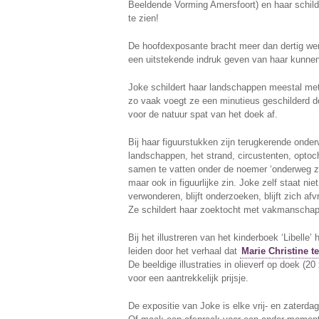
Beeldende Vorming Amersfoort) en haar schild
te zien!
De hoofdexposante bracht meer dan dertig w
een uitstekende indruk geven van haar kunnen
Joke schildert haar landschappen meestal me
zo vaak voegt ze een minutieus geschilderd det
voor de natuur spat van het doek af.
Bij haar figuurstukken zijn terugkerende onder
landschappen, het strand, circustenten, optoc
samen te vatten onder de noemer ‘onderweg zij
maar ook in figuurlijke zin. Joke zelf staat niet s
verwonderen, blijft onderzoeken, blijft zich 
Ze schildert haar zoektocht met vakmanschap 
Bij het illustreren van het kinderboek ‘Libelle’ 
leiden door het verhaal dat
Marie Christine t
De beeldige illustraties in olieverf op doek (20
voor een aantrekkelijk prijsje.
De expositie van Joke is elke vrij- en zaterdag