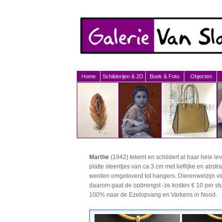
Home
Schilderijen & 2D
Boek & Foto
Objecten
Marthe
(1942) tekent en schildert al haar hele le
platte steentjes van ca 3 cm met lieflijke en abstr
werden omgetoverd tot hangers. Dierenwelzijn vin
daarom gaat de opbrengst -ze kosten € 10 per stu
100% naar de Ezelopvang en Varkens in Nood.