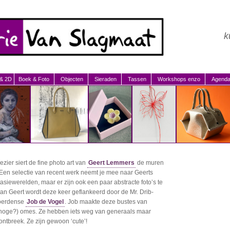
k
 & 2D
Boek & Foto
Objecten
Sieraden
Tassen
Workshops enzo
Agend
lezier siert de fine photo art van
Geert Lemmers
de muren
 Een selectie van recent werk neemt je mee naar Geerts
asiewerelden, maar er zijn ook een paar abstracte foto’s te
van Geert wordt deze keer geflankeerd door de Mr. Drib-
Woerdense
Job de Vogel
. Job maakte deze bustes van
(hoge?) omes. Ze hebben iets weg van generaals maar
 ontbreek. Ze zijn gewoon ‘cute’!