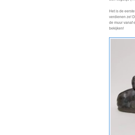
Het is de eerst
verdienen ze! D
de muur vanaf e
bekijken!