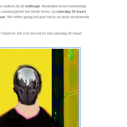
te welkom bij de
midisage
-feestelijke borrel halverwege
in aanwezigheid van beide heren, op
zaterdag 16 maart
 uur
. We heffen graag het glas met je op deze verrassende
n Geert en Job is te zien tot en met zaterdag 30 maart