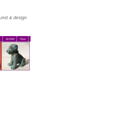
unst & design
a
Archief
Huur