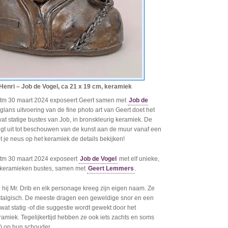
 Henri – Job de Vogel, ca 21 x 19 cm, keramiek
i tm 30 maart 2024 exposeert Geert samen met
Job de
glans uitvoering van de fine photo art van Geert doet het
wat statige bustes van Job, in bronskleurig keramiek. De
gt uit tot beschouwen van de kunst aan de muur vanaf een
t je neus op het keramiek de details bekijken!
i tm 30 maart 2024 exposeert
Job de Vogel
met elf unieke,
keramieken bustes, samen met
Geert Lemmers
.
 hij Mr. Drib en elk personage kreeg zijn eigen naam. Ze
stalgisch. De meeste dragen een geweldige snor en een
 wat statig -of die suggestie wordt gewekt door het
ramiek. Tegelijkertijd hebben ze ook iets zachts en soms
) op hun schouder.