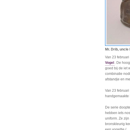
Mr. Drib, uncle
Van 23 februar
Vogel
. De hoog
goed bij de iet 
combinatie nodi
afstandje en me
Van 23 februar
handgemaakte 
De serie doopte
hebben iets no
uniform. Ze zijn
bronskleurig ke
een vogeltje (…