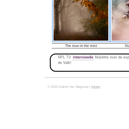
The man in the mist
St
RPL TV
interviewde
Mariëtte over de exp
de Valk!
© 2026 Galerie Van Slagmaat |
home