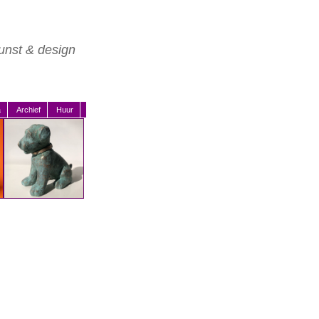
unst & design
a
Archief
Huur