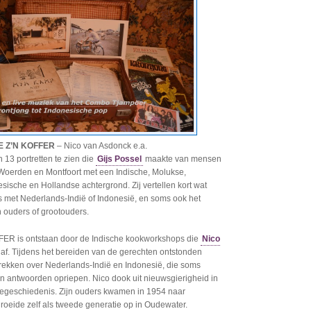
IE Z’N KOFFER
– Nico van Asdonck e.a.
jn 13 portretten te zien die
Gijs Possel
maakte van mensen
 Woerden en Montfoort met een Indische, Molukse,
sische en Hollandse achtergrond. Zij vertellen kort wat
s met Nederlands-Indië of Indonesië, en soms ook het
 ouders of grootouders.
FER is ontstaan door de Indische kookworkshops die
Nico
af. Tijdens het bereiden van de gerechten ontstonden
rekken over Nederlands-Indië en Indonesië, die soms
 antwoorden opriepen. Nico dook uit nieuwsgierigheid in
liegeschiedenis. Zijn ouders kwamen in 1954 naar
groeide zelf als tweede generatie op in Oudewater.