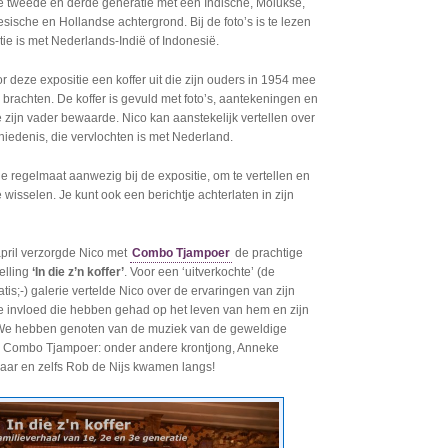
e tweede en derde generatie met een Indische, Molukse,
sische en Hollandse achtergrond. Bij de foto’s is te lezen
ie is met Nederlands-Indië of Indonesië.
r deze expositie een koffer uit die zijn ouders in 1954 mee
brachten. De koffer is gevuld met foto’s, aantekeningen en
zijn vader bewaarde. Nico kan aanstekelijk vertellen over
chiedenis, die vervlochten is met Nederland.
ge regelmaat aanwezig bij de expositie, om te vertellen en
e wisselen. Je kunt ook een berichtje achterlaten in zijn
pril verzorgde Nico met
Combo Tjampoer
de prachtige
elling
‘In die z’n koffer’
. Voor een ‘uitverkochte’ (de
is;-) galerie vertelde Nico over de ervaringen van zijn
 invloed die hebben gehad op het leven van hem en zijn
 We hebben genoten van de muziek van de geweldige
 Combo Tjampoer: onder andere krontjong, Anneke
aar en zelfs Rob de Nijs kwamen langs!