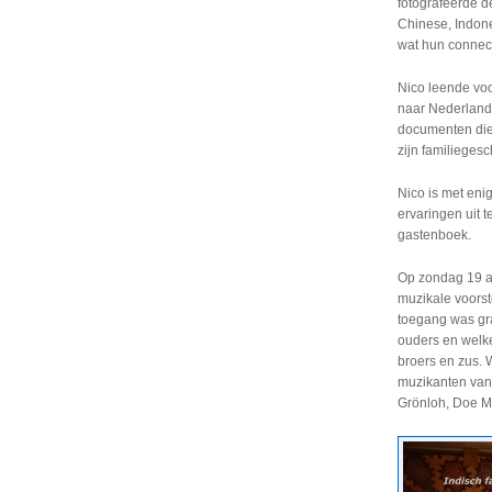
fotografeerde d
Chinese, Indone
wat hun connect
Nico leende voo
naar Nederland 
documenten die 
zijn familieges
Nico is met eni
ervaringen uit t
gastenboek.
Op zondag 19 a
muzikale voorst
toegang was grat
ouders en welke
broers en zus.
muzikanten van
Grönloh, Doe M