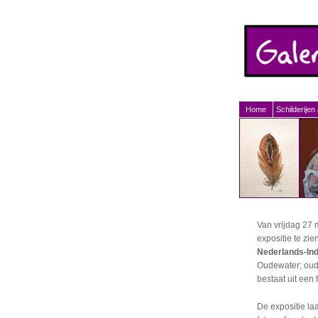
Home
Schilderijen
Van vrijdag 27 
expositie te zie
Nederlands-Ind
Oudewater; ouder
bestaat uit een 
De expositie la