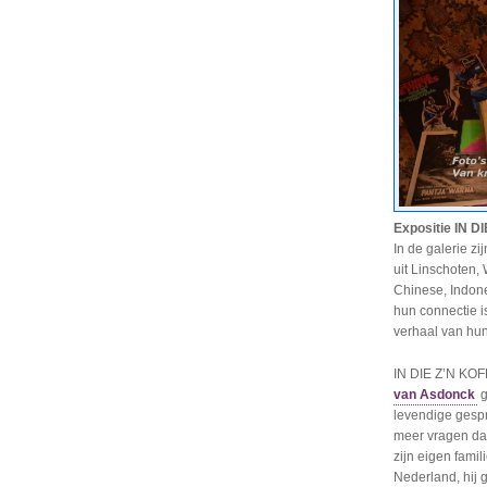
Expositie IN D
In de galerie zi
uit Linschoten,
Chinese, Indone
hun connectie i
verhaal van hun
IN DIE Z’N KOF
van Asdonck
g
levendige gesp
meer vragen dan
zijn eigen fami
Nederland, hij 