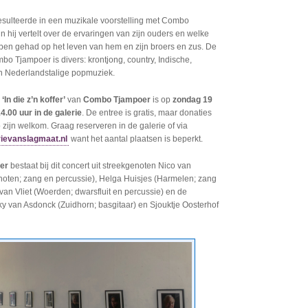
resulteerde in een muzikale voorstelling met Combo
n hij vertelt over de ervaringen van zijn ouders en welke
ben gehad op het leven van hem en zijn broers en zus. De
o Tjampoer is divers: krontjong, country, Indische,
n Nederlandstalige popmuziek.
‘In die z’n koffer’
van
Combo Tjampoer
is op
zondag 19
4.00 uur in de galerie
. De entree is gratis, maar donaties
zijn welkom. Graag reserveren in de galerie of via
ievanslagmaat.nl
want het aantal plaatsen is beperkt.
er
bestaat bij dit concert uit streekgenoten Nico van
oten; zang en percussie), Helga Huisjes (Harmelen; zang
 van Vliet (Woerden; dwarsfluit en percussie) en de
y van Asdonck (Zuidhorn; basgitaar) en Sjouktje Oosterhof