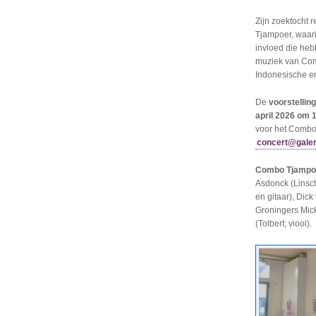
Zijn zoektocht 
Tjampoer, waari
invloed die heb
muziek van Comb
Indonesische e
De
voorstelling 
april 2026 om 1
voor het Combo 
concert@galer
Combo Tjampo
Asdonck (Linsch
en gitaar), Dick
Groningers Mick
(Tolbert; viool).