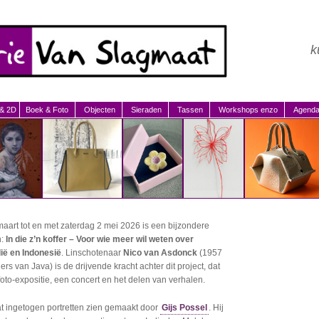
k
 & 2D
Boek & Foto
Objecten
Sieraden
Tassen
Workshops enzo
Agend
maart tot en met zaterdag 2 mei 2026 is een bijzondere
n:
In die z’n koffer – Voor wie meer wil weten over
ië en Indonesië
. Linschotenaar
Nico van Asdonck
(1957
s van Java) is de drijvende kracht achter dit project, dat
foto-expositie, een concert en het delen van verhalen.
at ingetogen portretten zien gemaakt door
Gijs Possel
. Hij